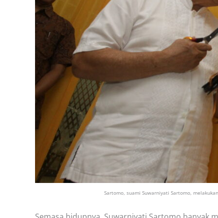
Sartomo, suami Suwarniyati Sartomo, melakukan
Semasa hidupnya, Suwarniyati Sartomo banyak me