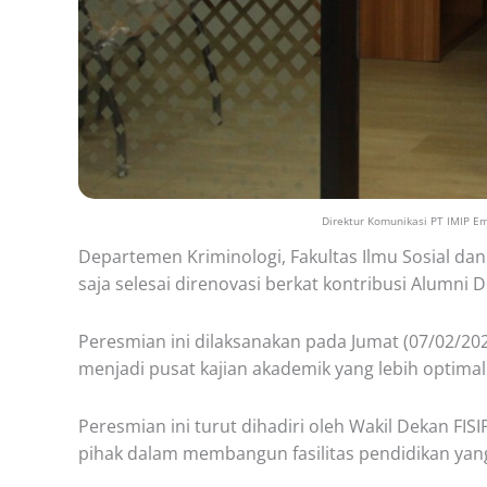
Direktur Komunikasi PT IMIP Em
Departemen Kriminologi, Fakultas Ilmu Sosial dan 
saja selesai direnovasi berkat kontribusi Alumni 
Peresmian ini dilaksanakan pada Jumat (07/02/2025
menjadi pusat kajian akademik yang lebih optim
Peresmian ini turut dihadiri oleh Wakil Dekan FI
pihak dalam membangun fasilitas pendidikan yang 