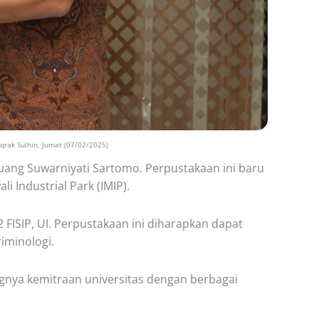
qrak Sulhin, Jumat (07/02/2025)
 Ruang Suwarniyati Sartomo. Perpustakaan ini baru
i Industrial Park (IMIP).
 FISIP, UI. Perpustakaan ini diharapkan dapat
iminologi.
ngnya kemitraan universitas dengan berbagai