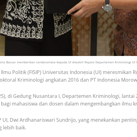
ilia Bassar memberikan cenderamata kepada UI diwakili Kepala Departemen Kriminologi UI I
Ilmu Politik (FISIP) Universitas Indonesia (UI) meresmikan
Doktoral Kriminologi angkatan 2016 dan PT Indonesia Morowal
), di Gedung Nusantara I, Departemen Kriminologi, lantai 2
al bagi mahasiswa dan dosen dalam mengembangkan ilmu kr
SIP UI, Dwi Ardhanariswari Sundrijo, yang menekankan penti
lebih baik.