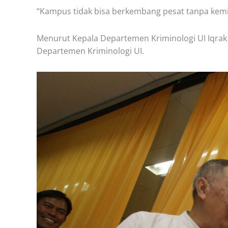
“Kampus tidak bisa berkembang pesat tanpa kemitr
Menurut Kepala Departemen Kriminologi UI Iqrak 
Departemen Kriminologi UI.