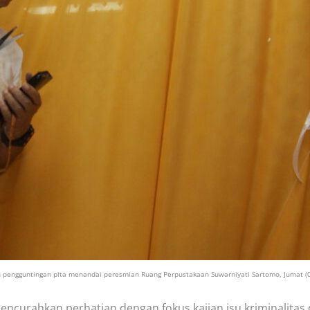
 pengguntingan pita menandai peresmian Ruang Perpustakaan Suwarniyati Sartomo, Jumat (
ncurahkan perhatian dengan fokus kajian isu kriminalitas