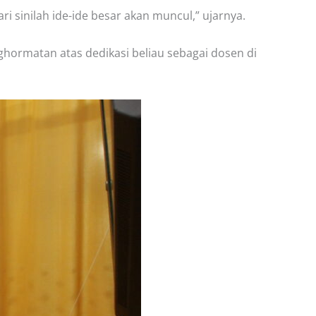
 sinilah ide-ide besar akan muncul,” ujarnya.
hormatan atas dedikasi beliau sebagai dosen di