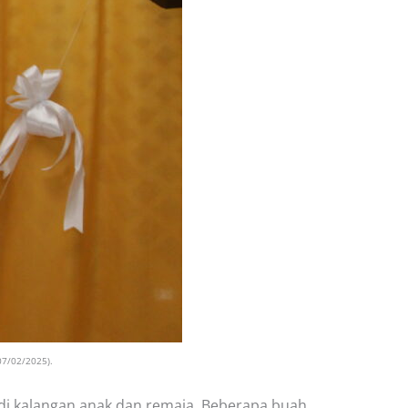
07/02/2025).
 di kalangan anak dan remaja. Beberapa buah