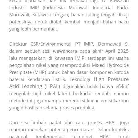
kerap diabaikan dan tak terpakai lagi. Di Kawasan
Industri IMIP (Indonesia Morowali Industrial Park),
Morowali, Sulawesi Tengah, bahan tailing tengah dikaji
potensinya untuk diolah kembali menjadi bahan baku
yang lebih bermanfaat.
Direktur CSR/Environmental PT IMIP, Dermawati S,
dalam sebuah sesi wawancara pada akhir April 2025
lalu mengatakan, di kawasan IMIP, terdapat lini usaha
pengolahan nikel yang memproduksi Mixed Hydroxide
Precipitate (MHP) untuk bahan dasar komponen katoda
High Pressure
baterai kendaraan listrik. Teknologi
Acid Leaching (HPAL)
digunakan tidak hanya efektif
mengolah bijih nikel laterit berkadar rendah, namun
metode ini juga mampu mereduksi kadar emisi karbon
yang dihasilkan selama proses produksi.
Dari sisi limbah padat dan cair, proses HPAL juga
mampu menekan potensi pencemaran. Dalam konteks
nasional, implementasi teknologi HPAL turut