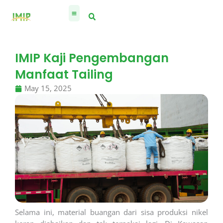
Skip
to
content
IMIP Kaji Pengembangan
Manfaat Tailing
May 15, 2025
Selama ini, material buangan dari sisa produksi nikel