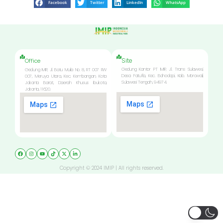
Facebook
Twitter
LinkedIn
WhatsApp
Site
Office
Gedung Kantor PT IMIP, Jl. Trans Sulawesi,
Gedung IMIP, Jl. Batu Mulia No. 8, RT 007 RW
Desa Fatufia, Kec. Bahodopi, Kab. Morowali,
007, Meruya Utara, Kec. Kembangan, Kota
Sulawesi Tengah, 94974.
Jakarta Barat, Daerah Khusus Ibukota,
Jakarta, 11620.
Copyright © 2024 IMIP | All rights reserved.