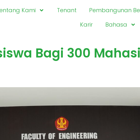
entang Kami
Tenant
Pembangunan Ber
Karir
Bahasa
asiswa Bagi 300 Mahas