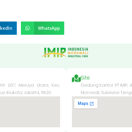
nkedIn
WhatsApp
Site
 RW 007, Meruya Utara, Kec.
Gedung Kantor PT IMIP, J
 Ibukota, Jakarta, 11620.
Morowali, Sulawesi Teng