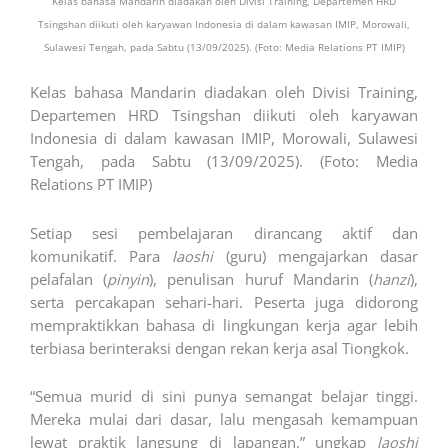
Kelas bahasa Mandarin diadakan oleh Divisi Training, Departemen HRD
Tsingshan diikuti oleh karyawan Indonesia di dalam kawasan IMIP, Morowali,
Sulawesi Tengah, pada Sabtu (13/09/2025). (Foto: Media Relations PT IMIP)
Kelas bahasa Mandarin diadakan oleh Divisi Training,
Departemen HRD Tsingshan diikuti oleh karyawan
Indonesia di dalam kawasan IMIP, Morowali, Sulawesi
Tengah, pada Sabtu (13/09/2025). (Foto: Media
Relations PT IMIP)
Setiap sesi pembelajaran dirancang aktif dan
komunikatif. Para
laoshi
(guru) mengajarkan dasar
pelafalan (
pinyin
), penulisan huruf Mandarin (
hanzi
),
serta percakapan sehari-hari. Peserta juga didorong
mempraktikkan bahasa di lingkungan kerja agar lebih
terbiasa berinteraksi dengan rekan kerja asal Tiongkok.
“Semua murid di sini punya semangat belajar tinggi.
Mereka mulai dari dasar, lalu mengasah kemampuan
lewat praktik langsung di lapangan,” ungkap
laoshi