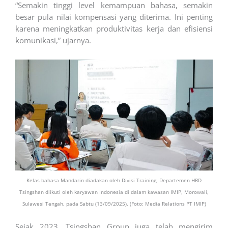
“Semakin tinggi level kemampuan bahasa, semakin
besar pula nilai kompensasi yang diterima. Ini penting
karena meningkatkan produktivitas kerja dan efisiensi
komunikasi,” ujarnya.
Kelas bahasa Mandarin diadakan oleh Divisi Training, Departemen HRD
Tsingshan diikuti oleh karyawan Indonesia di dalam kawasan IMIP, Morowali,
Sulawesi Tengah, pada Sabtu (13/09/2025). (Foto: Media Relations PT IMIP)
Sejak 2023, Tsingshan Group juga telah mengirim