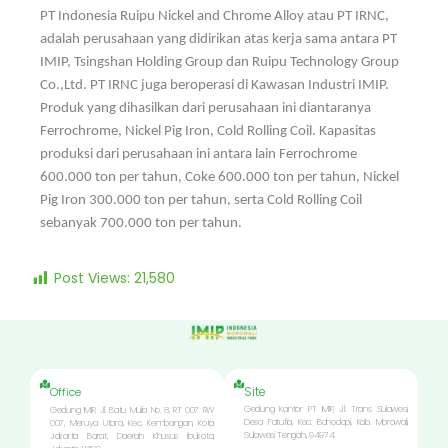
PT Indonesia Ruipu Nickel and Chrome Alloy atau PT IRNC,
adalah perusahaan yang didirikan atas kerja sama antara PT
IMIP, Tsingshan Holding Group dan Ruipu Technology Group
Co.,Ltd. PT IRNC juga beroperasi di Kawasan Industri IMIP.
Produk yang dihasilkan dari perusahaan ini diantaranya
Ferrochrome, Nickel Pig Iron, Cold Rolling Coil. Kapasitas
produksi dari perusahaan ini antara lain Ferrochrome
600.000 ton per tahun, Coke 600.000 ton per tahun, Nickel
Pig Iron 300.000 ton per tahun, serta Cold Rolling Coil
sebanyak 700.000 ton per tahun.
Post Views:
21,580
Site
Office
Gedung Kantor PT IMIP, Jl. Trans Sulawesi,
Gedung IMIP, Jl. Batu Mulia No. 8, RT 007 RW
Desa Fatufia, Kec. Bahodopi, Kab. Morowali,
007, Meruya Utara, Kec. Kembangan, Kota
Sulawesi Tengah, 94974.
Jakarta Barat, Daerah Khusus Ibukota,