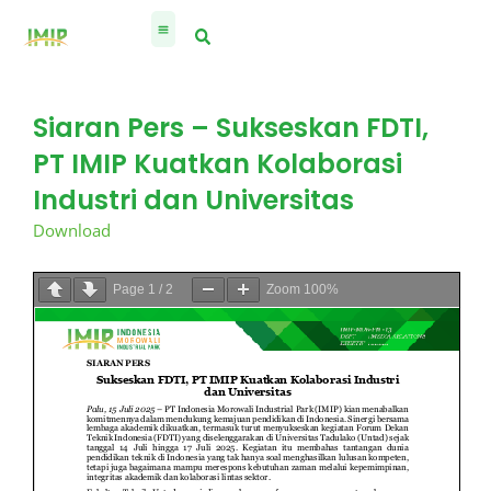
Skip
to
content
Siaran Pers – Sukseskan FDTI,
PT IMIP Kuatkan Kolaborasi
Industri dan Universitas
Download
Page
1
/
2
Zoom
100%