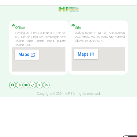
Site
Office
Gedung Kantor PT IMIP, Jl. Trans Sulawesi,
Gedung IMIP, Jl. Batu Mulia No. 8, RT 007 RW
Desa Fatufia, Kec. Bahodopi, Kab. Morowali,
007, Meruya Utara, Kec. Kembangan, Kota
Sulawesi Tengah, 94974.
Jakarta Barat, Daerah Khusus Ibukota,
Jakarta, 11620.
Copyright © 2024 IMIP | All rights reserved.