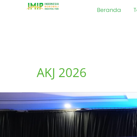
Skip
Beranda
T
to
content
AKJ 2026
Anugerah
Karya
Jurnalistik
IMIP
2026,
Panggung