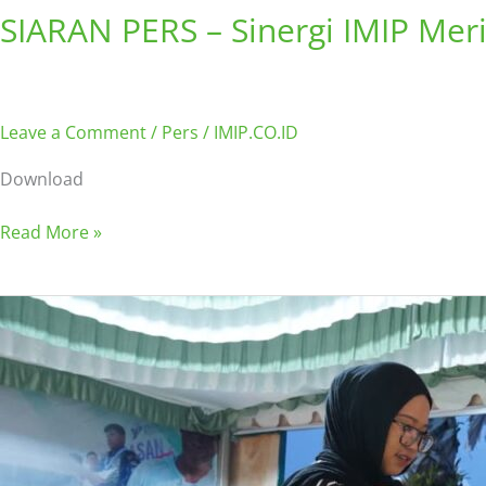
SIARAN PERS – Sinergi IMIP Me
Leave a Comment
/
Pers
/
IMIP.CO.ID
Download
Read More »
Sinergi
IMIP
Meriahkan
Pameran
HUT
ke-
26