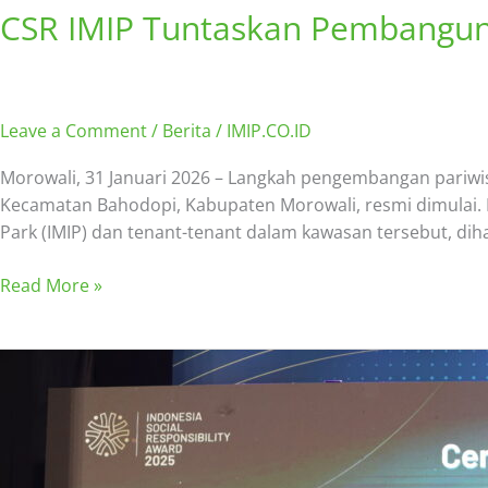
CSR IMIP Tuntaskan Pembangu
Leave a Comment
/
Berita
/
IMIP.CO.ID
Morowali, 31 Januari 2026 – Langkah pengembangan pariw
Kecamatan Bahodopi, Kabupaten Morowali, resmi dimulai. P
Park (IMIP) dan tenant-tenant dalam kawasan tersebut, di
Read More »
CSR
Sebagai
Fondasi
Kemitraan
Perusahaan