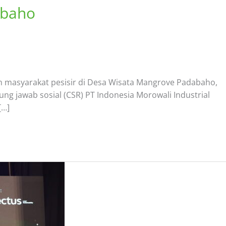
abaho
 masyarakat pesisir di Desa Wisata Mangrove Padabaho,
g jawab sosial (CSR) PT Indonesia Morowali Industrial
[…]