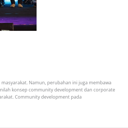
mi masyarakat. Namun, perubahan ini juga membawa
sinilah konsep community development dan corporate
syarakat. Community development pada