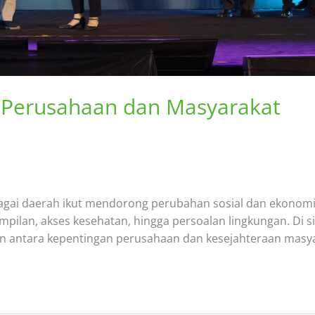
 Perusahaan dan Masyarakat
rbagai daerah ikut mendorong perubahan sosial dan ekono
pilan, akses kesehatan, hingga persoalan lingkungan. Di 
batan antara kepentingan perusahaan dan kesejahteraan ma