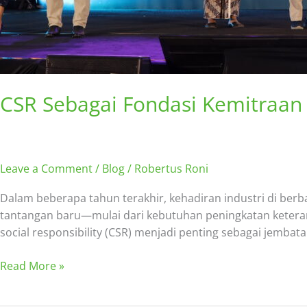
CSR Sebagai Fondasi Kemitraan
Leave a Comment
/
Blog
/
Robertus Roni
Dalam beberapa tahun terakhir, kehadiran industri di be
tantangan baru—mulai dari kebutuhan peningkatan keteram
social responsibility (CSR) menjadi penting sebagai jem
Read More »