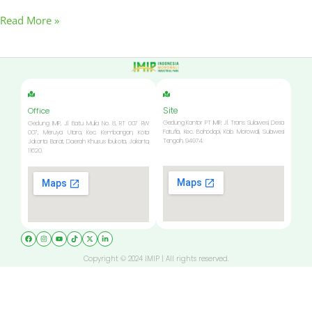
Read More »
Site
Office
Gedung Kantor PT IMIP, Jl. Trans Sulawesi, Desa
Gedung IMIP, Jl. Batu Mulia No. 8, RT 007 RW
Fatufia, Kec. Bahodopi, Kab. Morowali, Sulawesi
007, Meruya Utara, Kec. Kembangan, Kota
Tengah, 94974.
Jakarta Barat, Daerah Khusus Ibukota, Jakarta,
11620.
Copyright © 2024 IMIP | All rights reserved.