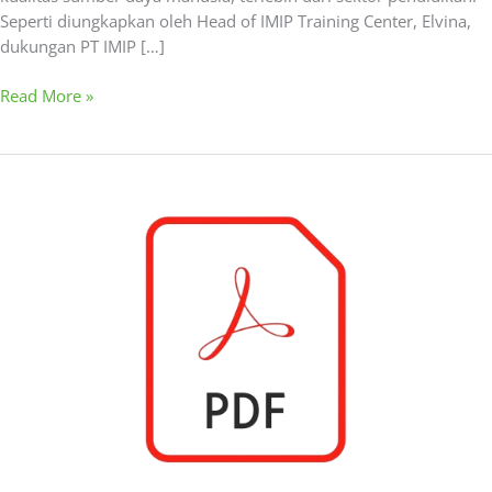
Seperti diungkapkan oleh Head of IMIP Training Center, Elvina,
dukungan PT IMIP […]
Read More »
Siaran
Pers
–
IMIP
Raih
Predikat
Industri
Penerima
Lulusan
Perguruan
Tinggi
Terbanyak