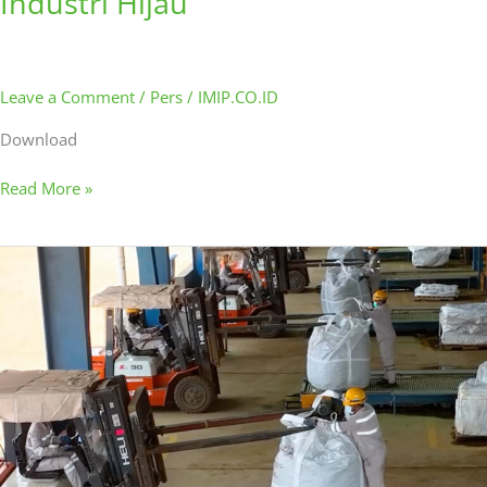
Industri Hijau
Leave a Comment
/
Pers
/
IMIP.CO.ID
Download
Read More »
Sistem
Pipa
Slurry
HYNC,
Komitmen
IMIP
Terapkan
Industri
Hijau