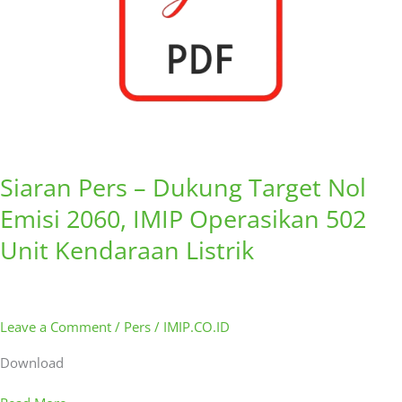
2060,
IMIP
Operasikan
502
Unit
Kendaraan
Listrik
Siaran Pers – Dukung Target Nol
Emisi 2060, IMIP Operasikan 502
Unit Kendaraan Listrik
Leave a Comment
/
Pers
/
IMIP.CO.ID
Download