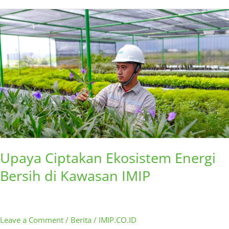
Upaya
Ciptakan
Ekosistem
Energi
Bersih
di
Kawasan
IMIP
Upaya Ciptakan Ekosistem Energi
Bersih di Kawasan IMIP
Leave a Comment
/
Berita
/
IMIP.CO.ID