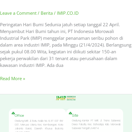
Leave a Comment
/
Berita
/
IMIP.CO.ID
Peringatan Hari Bumi Sedunia jatuh setiap tanggal 22 April.
Menyambut Hari Bumi tahun ini, PT Indonesia Morowali
Industrial Park (IMIP) menggelar penanaman seribu pohon di
dalam area industri IMIP, pada Minggu (21/4/2024). Berlangsung
sejak pukul 08.00 Wita, kegiatan ini diikuti sekitar 150-an
pekerja perwakilan dari 31 tenant atau perusahaan dalam
kawasan industri IMIP. Ada dua
Read More »
Site
Office
Gedung Kantor PT IMIP, Jl. Trans Sulawesi,
Gedung IMIP, Jl. Batu Mulia No. 8, RT 007 RW
Desa Fatufia, Kec. Bahodopi, Kab. Morowali,
007, Meruya Utara, Kec. Kembangan, Kota
Sulawesi Tengah, 94974.
Jakarta Barat, Daerah Khusus Ibukota,