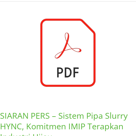
SIARAN
PERS
–
Sistem
Pipa
Slurry
HYNC,
Komitmen
IMIP
Terapkan
Industri
Hijau
SIARAN PERS – Sistem Pipa Slurry
HYNC, Komitmen IMIP Terapkan