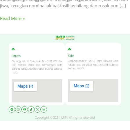
jiwa, kerugian nominal akibat fasilitas hilang dan rusak pun […]
Read More »
Site
Office
Gedung Kantor PT IMIP, Jl. Trans Sulawesi, Desa
Gedung IMIP, Jl. Batu Mulia No. 8, RT 007 RW
Fatufia, Kec. Bahodopi, Kab. Morowali, Sulawesi
007, Meruya Utara, Kec. Kembangan, Kota
Tengah, 94974.
Jakarta Barat, Daerah Khusus Ibukota, Jakarta,
11620.
Copyright © 2024 IMIP | All rights reserved.