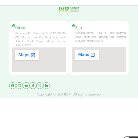
Site
Office
Gedung Kantor PT IMIP, Jl. Trans Sulawesi,
Gedung IMIP, Jl. Batu Mulia No. 8, RT 007 RW
Desa Fatufia, Kec. Bahodopi, Kab. Morowali,
007, Meruya Utara, Kec. Kembangan, Kota
Sulawesi Tengah, 94974.
Jakarta Barat, Daerah Khusus Ibukota,
Jakarta, 11620.
Copyright © 2024 IMIP | All rights reserved.