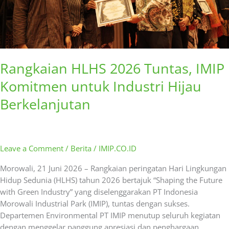
Berkelanjutan
Rangkaian HLHS 2026 Tuntas, IMIP
Komitmen untuk Industri Hijau
Berkelanjutan
Leave a Comment
/
Berita
/
IMIP.CO.ID
Morowali, 21 Juni 2026 – Rangkaian peringatan Hari Lingkungan
Hidup Sedunia (HLHS) tahun 2026 bertajuk “Shaping the Future
with Green Industry” yang diselenggarakan PT Indonesia
Morowali Industrial Park (IMIP), tuntas dengan sukses.
Departemen Environmental PT IMIP menutup seluruh kegiatan
dengan menggelar panggung apresiasi dan penghargaan.