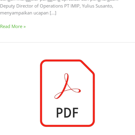
Deputy Director of Operations PT IMIP, Yulius Susanto,
menyampaikan ucapan […]
Read More »
Siaran
Pers
–
Puluhan
Tim
dari
Kampus
Ternama
di
Indonesia
Ikuti
LKTI
IMIP