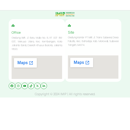
Site
Office
Gedung Kantor PT IMIP, Jl. Trans Sulawesi, Desa
Gedung IMIP, Jl. Batu Mulia No. 8, RT 007 RW
Fatufia, Kec. Bahodopi, Kab. Morowali, Sulawesi
007, Meruya Utara, Kec. Kembangan, Kota
Tengah, 94974.
Jakarta Barat, Daerah Khusus Ibukota, Jakarta,
11620.
Copyright © 2024 IMIP | All rights reserved.