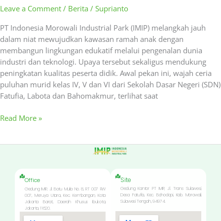
Leave a Comment
/
Berita
/
Suprianto
PT Indonesia Morowali Industrial Park (IMIP) melangkah jauh
dalam niat mewujudkan kawasan ramah anak dengan
membangun lingkungan edukatif melalui pengenalan dunia
industri dan teknologi. Upaya tersebut sekaligus mendukung
peningkatan kualitas peserta didik. Awal pekan ini, wajah ceria
puluhan murid kelas IV, V dan VI dari Sekolah Dasar Negeri (SDN)
Fatufia, Labota dan Bahomakmur, terlihat saat
Read More »
Site
Office
Gedung Kantor PT IMIP, Jl. Trans Sulawesi,
Gedung IMIP, Jl. Batu Mulia No. 8, RT 007 RW
Desa Fatufia, Kec. Bahodopi, Kab. Morowali,
007, Meruya Utara, Kec. Kembangan, Kota
Sulawesi Tengah, 94974.
Jakarta Barat, Daerah Khusus Ibukota,
Jakarta, 11620.