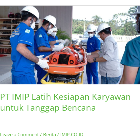
PT
IMIP
Latih
Kesiapan
Karyawan
untuk
Tanggap
Bencana
PT IMIP Latih Kesiapan Karyawan
untuk Tanggap Bencana
Leave a Comment
/
Berita
/
IMIP.CO.ID