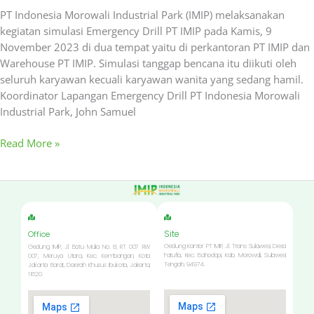
PT Indonesia Morowali Industrial Park (IMIP) melaksanakan
kegiatan simulasi Emergency Drill PT IMIP pada Kamis, 9
November 2023 di dua tempat yaitu di perkantoran PT IMIP dan
Warehouse PT IMIP. Simulasi tanggap bencana itu diikuti oleh
seluruh karyawan kecuali karyawan wanita yang sedang hamil.
Koordinator Lapangan Emergency Drill PT Indonesia Morowali
Industrial Park, John Samuel
Read More »
Site
Office
Gedung Kantor PT IMIP, Jl. Trans Sulawesi, Desa
Gedung IMIP, Jl. Batu Mulia No. 8, RT 007 RW
Fatufia, Kec. Bahodopi, Kab. Morowali, Sulawesi
007, Meruya Utara, Kec. Kembangan, Kota
Tengah, 94974.
Jakarta Barat, Daerah Khusus Ibukota, Jakarta,
11620.