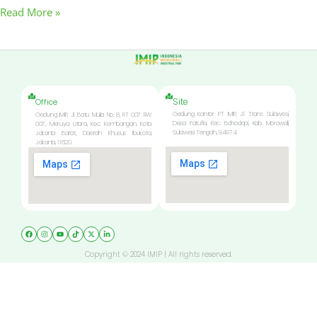
Read More »
Site
Office
Gedung Kantor PT IMIP, Jl. Trans Sulawesi,
Gedung IMIP, Jl. Batu Mulia No. 8, RT 007 RW
Desa Fatufia, Kec. Bahodopi, Kab. Morowali,
007, Meruya Utara, Kec. Kembangan, Kota
Sulawesi Tengah, 94974.
Jakarta Barat, Daerah Khusus Ibukota,
Jakarta, 11620.
Copyright © 2024 IMIP | All rights reserved.