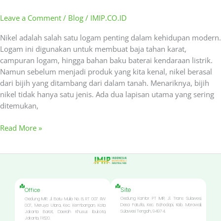
Leave a Comment
/
Blog
/
IMIP.CO.ID
Nikel adalah salah satu logam penting dalam kehidupan modern.
Logam ini digunakan untuk membuat baja tahan karat,
campuran logam, hingga bahan baku baterai kendaraan listrik.
Namun sebelum menjadi produk yang kita kenal, nikel berasal
dari bijih yang ditambang dari dalam tanah. Menariknya, bijih
nikel tidak hanya satu jenis. Ada dua lapisan utama yang sering
ditemukan,
Read More »
Site
Office
Gedung Kantor PT IMIP, Jl. Trans Sulawesi,
Gedung IMIP, Jl. Batu Mulia No. 8, RT 007 RW
Desa Fatufia, Kec. Bahodopi, Kab. Morowali,
007, Meruya Utara, Kec. Kembangan, Kota
Sulawesi Tengah, 94974.
Jakarta Barat, Daerah Khusus Ibukota,
Jakarta, 11620.