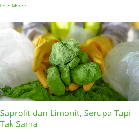
Read More »
Saprolit
dan
Limonit,
Serupa
Tapi
Tak
Sama
Saprolit dan Limonit, Serupa Tapi
Tak Sama