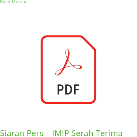
Read More »
Siaran
Pers
–
IMIP
Serah
Terima
Truk
Sampah
untuk
Bahodopi
Siaran Pers – IMIP Serah Terima