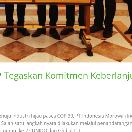
P Tegaskan Komitmen Keberlanj
uju industri hijau pasca COP 30, PT Indonesia Morowali I
Salah satu langkah nyata dilakukan melalui penandatangana
g umum ke-22 UNIDO dan Global […]