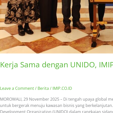
Kerja Sama dengan UNIDO, IMI
Leave a Comment
/
Berita
/
IMIP.CO.ID
MOROWALI, 29 November 2025 – Di tengah upaya global men
untuk bergerak menuju kawasan bisnis yang berkelanjutan. 
Development Organization (UNIDO) dalam rangkaian sidan