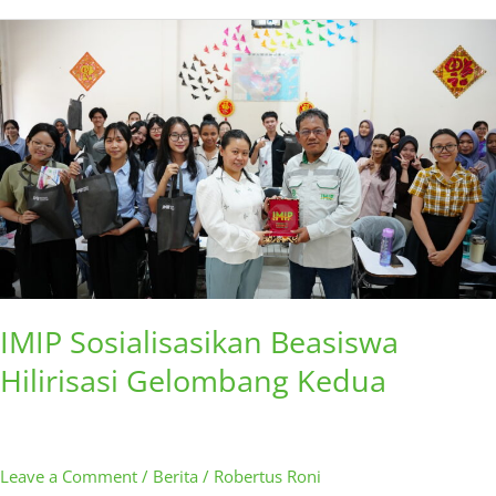
IMIP
Sosialisasikan
Beasiswa
Hilirisasi
Gelombang
Kedua
IMIP Sosialisasikan Beasiswa
Hilirisasi Gelombang Kedua
Leave a Comment
/
Berita
/
Robertus Roni