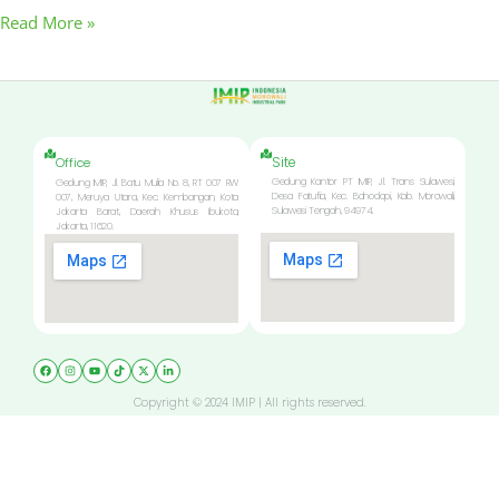
Read More »
Site
Office
Gedung Kantor PT IMIP, Jl. Trans Sulawesi,
Gedung IMIP, Jl. Batu Mulia No. 8, RT 007 RW
Desa Fatufia, Kec. Bahodopi, Kab. Morowali,
007, Meruya Utara, Kec. Kembangan, Kota
Sulawesi Tengah, 94974.
Jakarta Barat, Daerah Khusus Ibukota,
Jakarta, 11620.
Copyright © 2024 IMIP | All rights reserved.