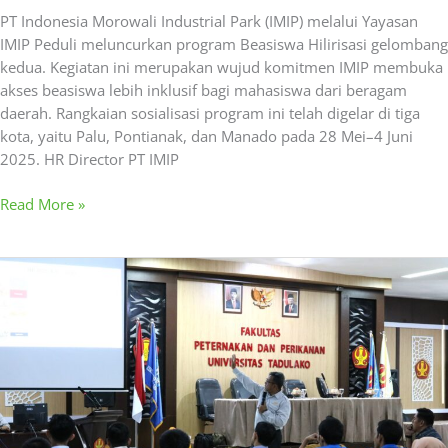
PT Indonesia Morowali Industrial Park (IMIP) melalui Yayasan
IMIP Peduli meluncurkan program Beasiswa Hilirisasi gelombang
kedua. Kegiatan ini merupakan wujud komitmen IMIP membuka
akses beasiswa lebih inklusif bagi mahasiswa dari beragam
daerah. Rangkaian sosialisasi program ini telah digelar di tiga
kota, yaitu Palu, Pontianak, dan Manado pada 28 Mei–4 Juni
2025. HR Director PT IMIP
Read More »
IMIP
Edukasi
Mahasiswa
di
Palu
Soal
Hilirisasi
Nikel