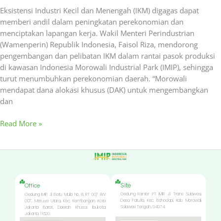
Eksistensi Industri Kecil dan Menengah (IKM) digagas dapat
memberi andil dalam peningkatan perekonomian dan
menciptakan lapangan kerja. Wakil Menteri Perindustrian
(Wamenperin) Republik Indonesia, Faisol Riza, mendorong
pengembangan dan pelibatan IKM dalam rantai pasok produksi
di kawasan Indonesia Morowali Industrial Park (IMIP), sehingga
turut menumbuhkan perekonomian daerah. “Morowali
mendapat dana alokasi khusus (DAK) untuk mengembangkan
dan
Read More »
Site
Office
Gedung Kantor PT IMIP, Jl. Trans Sulawesi,
Gedung IMIP, Jl. Batu Mulia No. 8, RT 007 RW
Desa Fatufia, Kec. Bahodopi, Kab. Morowali,
007, Meruya Utara, Kec. Kembangan, Kota
Sulawesi Tengah, 94974.
Jakarta Barat, Daerah Khusus Ibukota,
Jakarta, 11620.