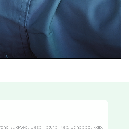
Trans Sulawesi, Desa Fatufia, Kec. Bahodopi, Kab.