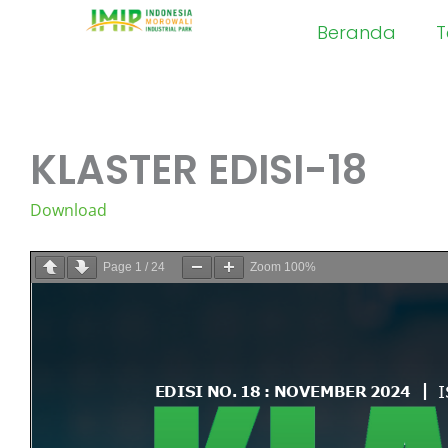
Skip
Beranda
T
to
content
KLASTER EDISI-18
Download
Page
1
/
24
Zoom
100%