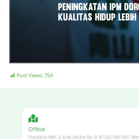
Post Views:
754
Office
Gedung IMIP, Jl. Batu Mulia No. 8, RT 007 RW 007, 