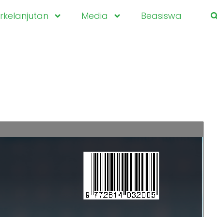
kelanjutan
Media
Beasiswa