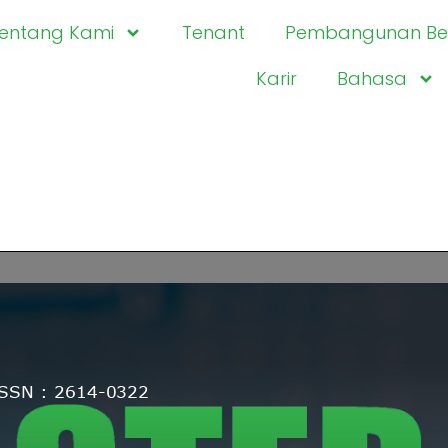
entang Kami
Tenant
Pembangunan Ber
Karir
Bahasa