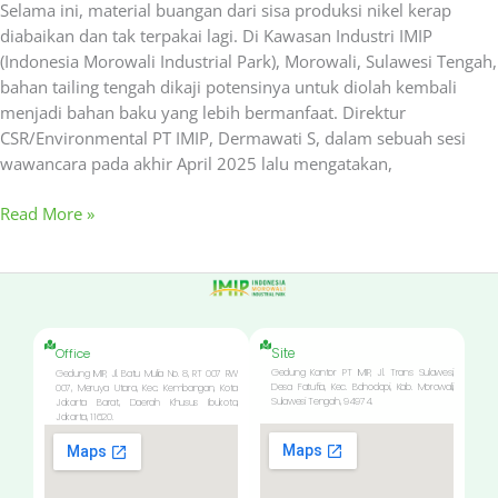
Selama ini, material buangan dari sisa produksi nikel kerap
diabaikan dan tak terpakai lagi. Di Kawasan Industri IMIP
(Indonesia Morowali Industrial Park), Morowali, Sulawesi Tengah,
bahan tailing tengah dikaji potensinya untuk diolah kembali
menjadi bahan baku yang lebih bermanfaat. Direktur
CSR/Environmental PT IMIP, Dermawati S, dalam sebuah sesi
wawancara pada akhir April 2025 lalu mengatakan,
Read More »
Site
Office
Gedung Kantor PT IMIP, Jl. Trans Sulawesi,
Gedung IMIP, Jl. Batu Mulia No. 8, RT 007 RW
Desa Fatufia, Kec. Bahodopi, Kab. Morowali,
007, Meruya Utara, Kec. Kembangan, Kota
Sulawesi Tengah, 94974.
Jakarta Barat, Daerah Khusus Ibukota,
Jakarta, 11620.