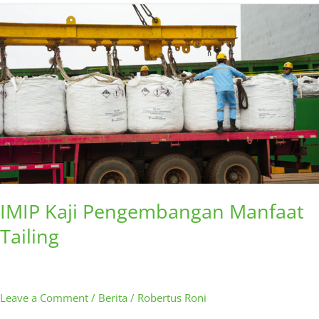
IMIP
Kaji
Pengembangan
Manfaat
Tailing
IMIP Kaji Pengembangan Manfaat
Tailing
Leave a Comment
/
Berita
/
Robertus Roni