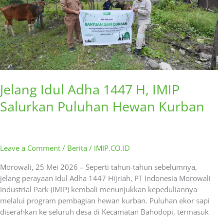
IMIP
Salurkan
Puluhan
Hewan
Kurban
Jelang Idul Adha 1447 H, IMIP
Salurkan Puluhan Hewan Kurban
Leave a Comment
/
Berita
/
IMIP.CO.ID
Morowali, 25 Mei 2026 – Seperti tahun-tahun sebelumnya,
jelang perayaan Idul Adha 1447 Hijriah, PT Indonesia Morowali
Industrial Park (IMIP) kembali menunjukkan kepeduliannya
melalui program pembagian hewan kurban. Puluhan ekor sapi
diserahkan ke seluruh desa di Kecamatan Bahodopi, termasuk