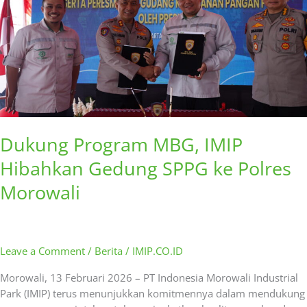
Hibahkan
Gedung
SPPG
ke
Polres
Morowali
Dukung Program MBG, IMIP
Hibahkan Gedung SPPG ke Polres
Morowali
Leave a Comment
/
Berita
/
IMIP.CO.ID
Morowali, 13 Februari 2026 – PT Indonesia Morowali Industrial
Park (IMIP) terus menunjukkan komitmennya dalam mendukung