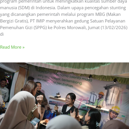
program pemerintah untuk meningkatkan kualitas sumber daya
manusia (SDM) di Indonesia. Dalam upaya pencegahan stunting
yang dicanangkan pemerintah melalui program MBG (Makan
Bergizi Gratis), PT IMIP menyerahkan gedung Satuan Pelayanan
Pemenuhan Gizi (SPPG) ke Polres Morowali, Jumat (13/02/2026)
di
Read More »
Job
Fair
IMIP
Tuntas,
Warga
Morowali
dapat
Akses
Prioritas