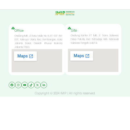
Site
Office
Gedung Kantor PT IMIP, Jl. Trans Sulawesi,
Gedung IMIP, Jl. Batu Mulia No. 8, RT 007 RW
Desa Fatufia, Kec. Bahodopi, Kab. Morowali,
007, Meruya Utara, Kec. Kembangan, Kota
Sulawesi Tengah, 94974.
Jakarta Barat, Daerah Khusus Ibukota,
Jakarta, 11620.
Copyright © 2024 IMIP | All rights reserved.