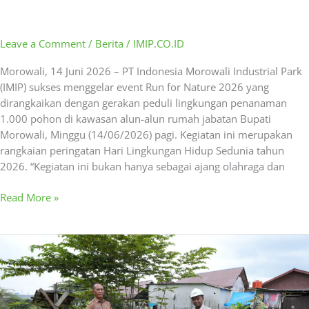
Leave a Comment
/
Berita
/
IMIP.CO.ID
Morowali, 14 Juni 2026 – PT Indonesia Morowali Industrial Park
(IMIP) sukses menggelar event Run for Nature 2026 yang
dirangkaikan dengan gerakan peduli lingkungan penanaman
1.000 pohon di kawasan alun-alun rumah jabatan Bupati
Morowali, Minggu (14/06/2026) pagi. Kegiatan ini merupakan
rangkaian peringatan Hari Lingkungan Hidup Sedunia tahun
2026. “Kegiatan ini bukan hanya sebagai ajang olahraga dan
Read More »
Jelang
Idul
Adha
1447
H,