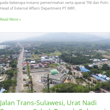
pada beberapa instansi pemerintahan serta aparat TNI dan Polri.
Head of External Affairs Department PT IMIP,
Read More »
Jalan
Trans-
Sulawesi,
Urat
Nadi
Penopang
Sabuk
Tengah
Sulawesi
Jalan Trans-Sulawesi, Urat Nadi