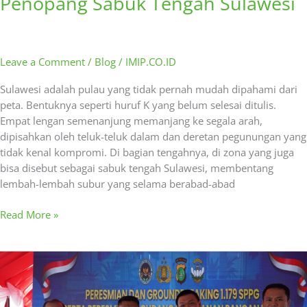
Penopang Sabuk Tengah Sulawesi
Leave a Comment
/
Blog
/
IMIP.CO.ID
Sulawesi adalah pulau yang tidak pernah mudah dipahami dari
peta. Bentuknya seperti huruf K yang belum selesai ditulis.
Empat lengan semenanjung memanjang ke segala arah,
dipisahkan oleh teluk-teluk dalam dan deretan pegunungan yang
tidak kenal kompromi. Di bagian tengahnya, di zona yang juga
bisa disebut sebagai sabuk tengah Sulawesi, membentang
lembah-lembah subur yang selama berabad-abad
Read More »
Dukung
Program
MBG,
IMIP