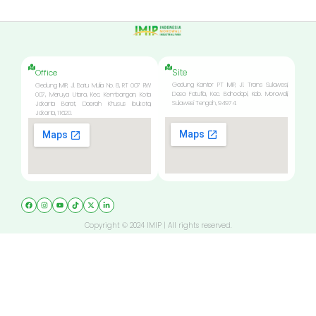
Site
Office
Gedung Kantor PT IMIP, Jl. Trans Sulawesi,
Gedung IMIP, Jl. Batu Mulia No. 8, RT 007 RW
Desa Fatufia, Kec. Bahodopi, Kab. Morowali,
007, Meruya Utara, Kec. Kembangan, Kota
Sulawesi Tengah, 94974.
Jakarta Barat, Daerah Khusus Ibukota,
Jakarta, 11620.
Copyright © 2024 IMIP | All rights reserved.