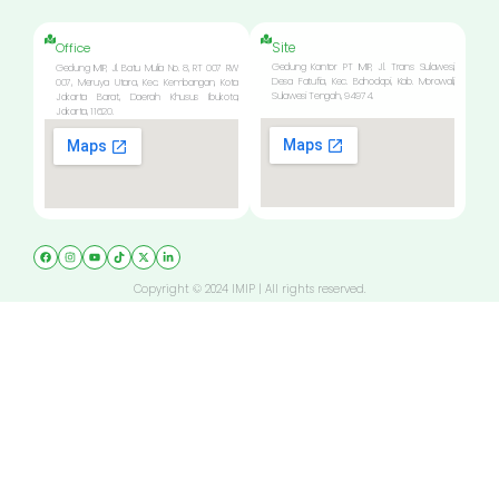
Site
Office
Gedung Kantor PT IMIP, Jl. Trans Sulawesi,
Gedung IMIP, Jl. Batu Mulia No. 8, RT 007 RW
Desa Fatufia, Kec. Bahodopi, Kab. Morowali,
007, Meruya Utara, Kec. Kembangan, Kota
Sulawesi Tengah, 94974.
Jakarta Barat, Daerah Khusus Ibukota,
Jakarta, 11620.
Copyright © 2024 IMIP | All rights reserved.