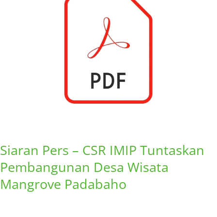
CSR
IMIP
Tuntaskan
Pembangunan
Desa
Wisata
Mangrove
Padabaho
Siaran Pers – CSR IMIP Tuntaskan
Pembangunan Desa Wisata
Mangrove Padabaho