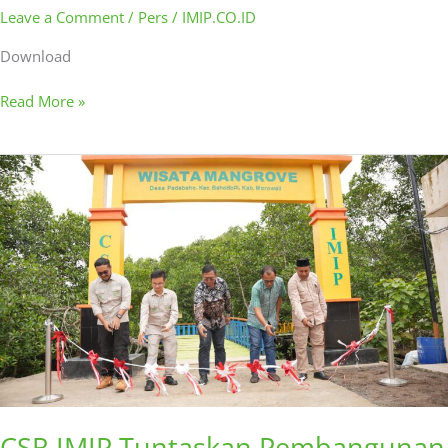
Leave a Comment
/
Pers
/
IMIP.CO.ID
Download
Read More »
CSR
IMIP
Tuntaskan
Pembangunan
Desa
Wisata
Mangrove
Padabaho
CSR IMIP Tuntaskan Pembangunan